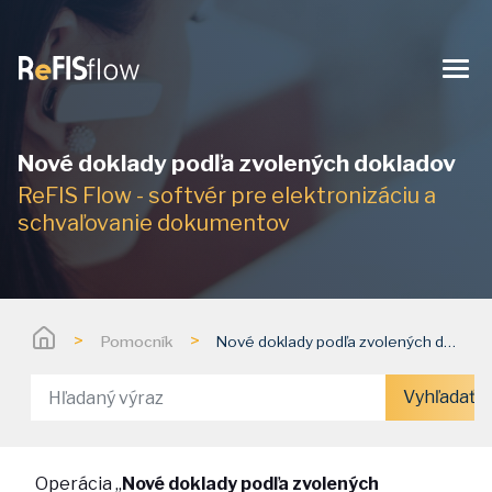
Me
Nové doklady podľa zvolených dokladov
ReFIS Flow - softvér pre elektronizáciu a
schvaľovanie dokumentov
>
>
Pomocník
Nové doklady podľa zvolených dokladov
Vyhľadať
Operácia „
Nové doklady podľa zvolených