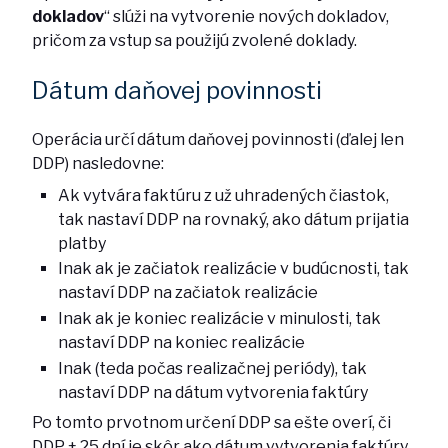
dokladov
“ slúži na vytvorenie nových dokladov,
pričom za vstup sa použijú zvolené doklady.
Dátum daňovej povinnosti
Operácia určí dátum daňovej povinnosti (ďalej len
DDP) nasledovne:
Ak vytvára faktúru z už uhradených čiastok,
tak nastaví DDP na rovnaký, ako dátum prijatia
platby
Inak ak je začiatok realizácie v budúcnosti, tak
nastaví DDP na začiatok realizácie
Inak ak je koniec realizácie v minulosti, tak
nastaví DDP na koniec realizácie
Inak (teda počas realizačnej periódy), tak
nastaví DDP na dátum vytvorenia faktúry
Po tomto prvotnom určení DDP sa ešte overí, či
DDP + 25 dní je skôr ako dátum vytvorenia faktúry.