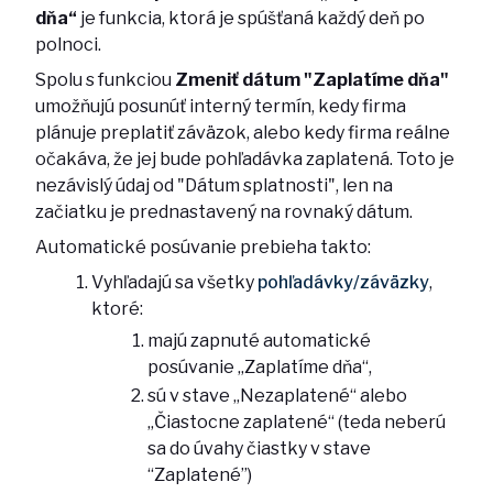
dňa“
je funkcia, ktorá je spúšťaná každý deň po
polnoci.
Spolu s funkciou
Zmeniť dátum "Zaplatíme dňa"
umožňujú posunúť interný termín, kedy firma
plánuje preplatiť záväzok, alebo kedy firma reálne
očakáva, že jej bude pohľadávka zaplatená. Toto je
nezávislý údaj od "Dátum splatnosti", len na
začiatku je prednastavený na rovnaký dátum.
Automatické posúvanie prebieha takto:
Vyhľadajú sa všetky
pohľadávky/záväzky
,
ktoré:
majú zapnuté automatické
posúvanie „Zaplatíme dňa“,
sú v stave „Nezaplatené“ alebo
„Čiastocne zaplatené“ (teda neberú
sa do úvahy čiastky v stave
“Zaplatené”)