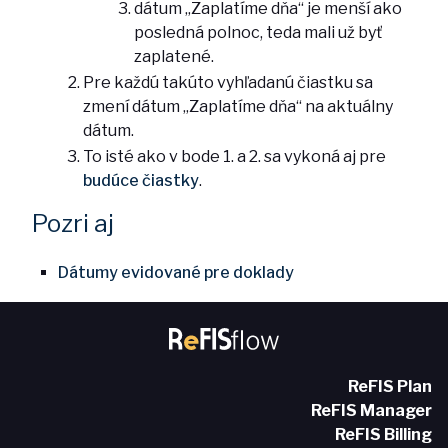
dátum „Zaplatíme dňa“ je menší ako
posledná polnoc, teda mali už byť
zaplatené.
Pre každú takúto vyhľadanú čiastku sa
zmení dátum „Zaplatíme dňa“ na aktuálny
dátum.
To isté ako v bode 1. a 2. sa vykoná aj pre
budúce čiastky
.
Pozri aj
Dátumy evidované pre doklady
ReFIS Plan
ReFIS Manager
ReFIS Billing